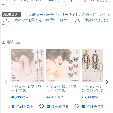
す。
2025.3.21.
この度スーパーデリバリーサイトに新規出店いたしま
した。 BtoBでのお取引をご希望の方はサイトよりご申請いただけま
す。
新着商品
ビジュー 花 フラワ
ビジュー 蝶 バタフ
ダイヤレーン チェ
ー ピアス
ライ ピアス
ン ロングピアス
¥
6,380
¥
4,180
¥
6,380
税込
税込
税込
詳細を見る
詳細を見る
詳細を見る