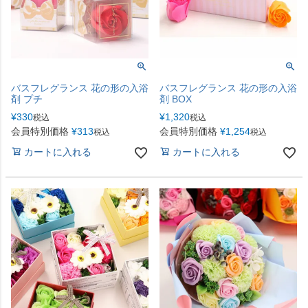
バスフレグランス 花の形の入浴
バスフレグランス 花の形の入浴
剤 プチ
剤 BOX
¥
330
¥
1,320
税込
税込
会員特別価格
¥
313
会員特別価格
¥
1,254
税込
税込
カートに入れる
カートに入れる