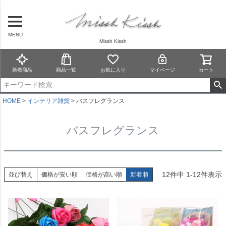
MENU
Missh Kissh
新着商品
商品一覧
お気に入り
マイページ
カート
HOME
インテリア雑貨
バスフレグランス
バスフレグランス
12
件中
1
-
12
件表示
並び替え
価格が安い順
価格が高い順
新着順