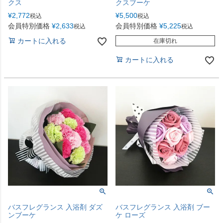
クス
クスブーケ
¥
2,772
¥
5,500
税込
税込
会員特別価格
¥
2,633
会員特別価格
¥
5,225
税込
税込
カートに入れる
在庫切れ
カートに入れる
バスフレグランス 入浴剤 ダズ
バスフレグランス 入浴剤 ブー
ンブーケ
ケ ローズ