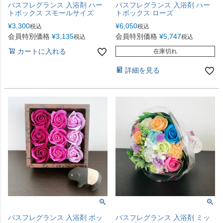
バスフレグランス 入浴剤 ハー
バスフレグランス 入浴剤 ハー
トボックス スモールサイズ
トボックス ローズ
¥
3,300
¥
6,050
税込
税込
会員特別価格
¥
3,135
会員特別価格
¥
5,747
税込
税込
カートに入れる
在庫切れ
詳細を見る
バスフレグランス 入浴剤 ボッ
バスフレグランス 入浴剤 ミッ