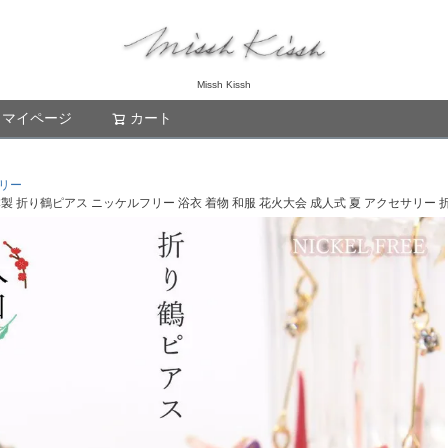
Missh Kissh
マイページ
カート
検索
リー
本製 折り鶴ピアス ニッケルフリー 浴衣 着物 和服 花火大会 成人式 夏 アクセサリー 