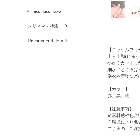
misshkisshluxe
クリスマス特集
Recommend Item
【ニッケルフリ
十人十和(じゅう
小さくカットし
細かいところは
浴衣や着物など
【カラー】
赤、黒、桃
【注意事項】
※素材感や色合
※環境により色
ご了承の上ご注