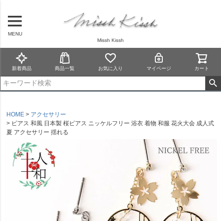
MENU
Missh Kissh
新着商品
商品一覧
お気に入り
マイページ
カート
HOME
アクセサリー
ピアス 和風 日本製 桜ピアス ニッケルフリー 浴衣 着物 和服 花火大会 成人式
夏 アクセサリー 揺れる