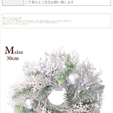
ご了承の上ご注文お願い致します
◆クリスマスインテリア◆
インテリア を お洒落 に ♪
クリスマス ギフト 母の日 父の日 同僚 お祝い お返し 女性 男性 友人 どなたにでも贈って喜ばれます ♪
クリスマスリース オーナメント サンタクロース の 小物 など 多数お取り扱い中♪
便利 な リースハンガー も人気です♪