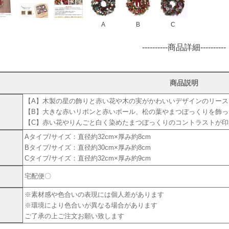
A
B
C
----------商品詳細----------
商品説明
【A】木製の星の飾りと赤い花や木の実がかわいいデザインのリース
【B】大きな赤いリボンと赤いボール、松の葉やまつぼっくりを飾
【C】赤い花やりんごと白く染めたまつぼっくりのコントラストが
Aタイプ/サイズ：直径約32cm×厚み約8cm
Bタイプ/サイズ：直径約30cm×厚み約8cm
Cタイプ/サイズ：直径約32cm×厚み約9cm
宅配便〇
※素材感や色合いの表現には個人差があります
※環境により色合いが異なる場合があります
ご了承の上ご注文お願い致します