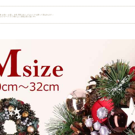
僚 お祝い お返し 女性 男性 友人 どなたにでも贈って喜ばれます ♪
タクロース の 小物 など 多数お取り扱い中♪