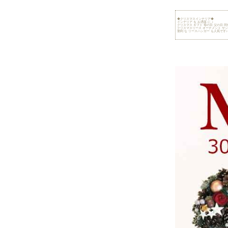
◆クリスマスインテリア◆
インテリア を お洒落 に ♪
クリスマス ギフト 母の日 父の日 同
クリスマスリース オーナメント サン
便利 な リースハンガー も人気です♪