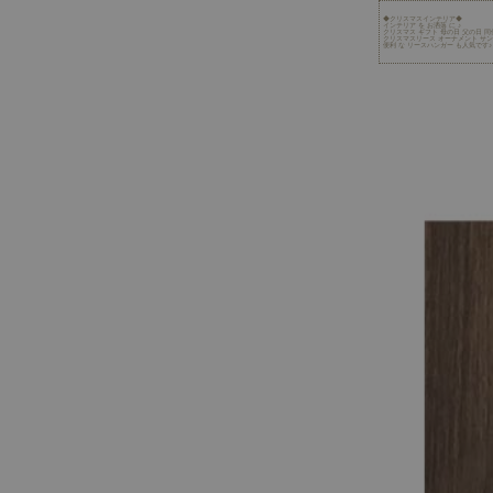
◆クリスマスインテリア◆
インテリア を お洒落 に ♪
クリスマス ギフト 母の日 父の日 同
クリスマスリース オーナメント サン
便利 な リースハンガー も人気です♪