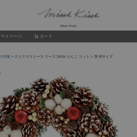
Missh Kissh
マイページ
カート
検索
ス特集
クリスマスリース リース 34cm りんご コットン 苔 Mサイズ