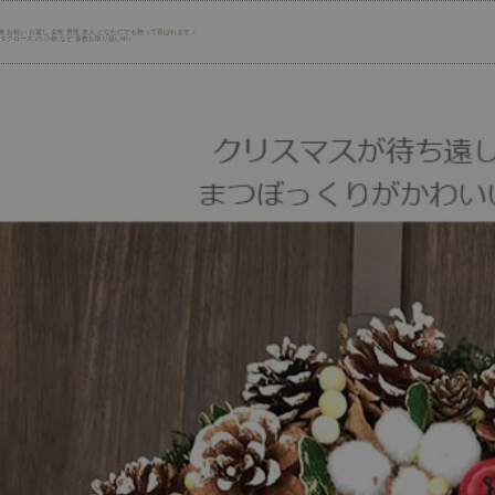
僚 お祝い お返し 女性 男性 友人 どなたにでも贈って喜ばれます ♪
タクロース の 小物 など 多数お取り扱い中♪