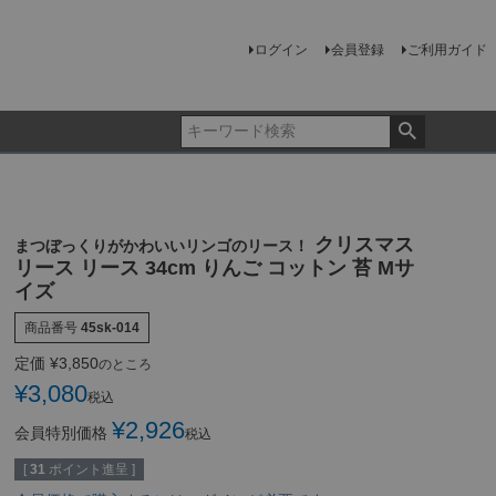
ログイン
会員登録
ご利用ガイド
クリスマス
まつぼっくりがかわいいリンゴのリース！
リース リース 34cm りんご コットン 苔 Mサ
イズ
商品番号
45sk-014
定価
¥
3,850
のところ
¥
3,080
税込
¥
2,926
会員特別価格
税込
[
31
ポイント進呈 ]