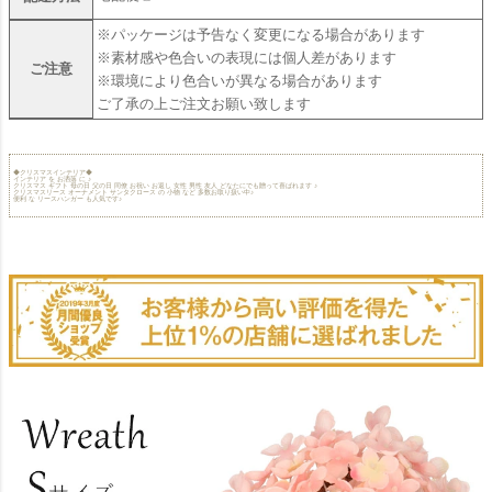
※パッケージは予告なく変更になる場合があります
※素材感や色合いの表現には個人差があります
ご注意
※環境により色合いが異なる場合があります
ご了承の上ご注文お願い致します
◆クリスマスインテリア◆
インテリア を お洒落 に ♪
クリスマス ギフト 母の日 父の日 同僚 お祝い お返し 女性 男性 友人 どなたにでも贈って喜ばれます ♪
クリスマスリース オーナメント サンタクロース の 小物 など 多数お取り扱い中♪
便利 な リースハンガー も人気です♪