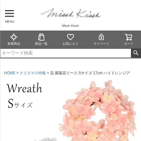
MENU
Missh Kissh
新着商品
商品一覧
お気に入り
マイページ
カート
HOME
クリスマス特集
花 紫陽花リース Sサイズ 17cm ハイドレンジア