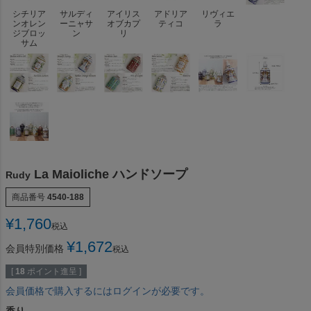
シチリア
サルディ
アイリス
アドリア
リヴィエ
ンオレン
ーニャサ
オブカプ
ティコ
ラ
ジブロッ
ン
リ
サム
La Maioliche ハンドソープ
Rudy
商品番号
4540-188
¥
1,760
税込
¥
1,672
会員特別価格
税込
[
18
ポイント進呈 ]
会員価格で購入するにはログインが必要です。