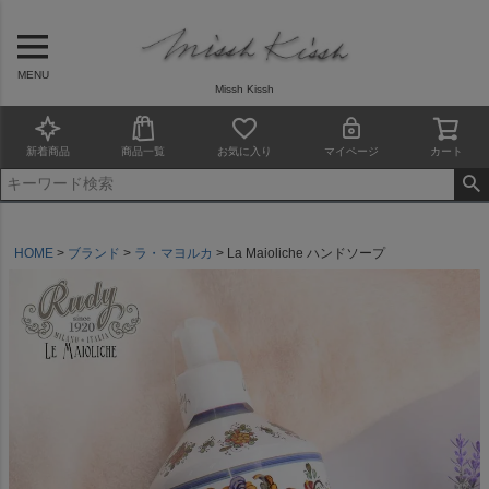
MENU
Missh Kissh
新着商品
商品一覧
お気に入り
マイページ
カート
HOME
ブランド
ラ・マヨルカ
La Maioliche ハンドソープ