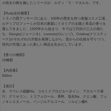
カ焼きの柄を施したシリーズが、ルディ「ラ・マヨルカ」です。
【Rudy会社概要】
ミラノの西アッサーゴにあり、100年の歴史を持つ老舗コスメ工場、
ルディプロフィーミが日本の家庭にイタリアの太陽と草花の香りを
運んできました。1920年から始まり、今では三代目の三人の孫た
ち、Giorgio(ジョージオ)、Lorenzo(ロレンゾ)、Cristina(クリスティ
ーナ)がそれぞれの才能を発揮しながら、昔からの伝統を守りつつ、
現代の市場にあった新しい商品を生みだしています。
【香りの種類】
10種類
【内容量】
500ml
【成分】
水、ラウレス硫酸Na、コカミドプロピルベタイン、アロエベラ液
汁、グリセリン、トコフェロール、香料、塩化Na、クエン酸、フェ
ノキシエタノール、ベンジルアルコール、ソルビン酸K