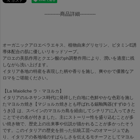
----------商品詳細----------
オーガニックアロエベラエキス、植物由来グリセリン、ビタミンE誘
導体配合の肌に優しいリキッドソープ。
アロエの美肌作用とクエン酸のph調整作用により、潤いを適度に残
しながら洗い上げます。
イタリア各地の特産を表現した柄や香りを施し、爽やかで優雅なア
ロマをご堪能ください。
【La Maioliche ラ・マヨルカ】
イタリアのルネサンス時代に発祥した白地に色鮮やかな色彩を施し
たマヨルカ焼き【マジョルカ焼きとも呼ばれる錫釉陶器(すずゆうと
うき)】は、スペインのマヨルカ島を経由してシチリアに入ってきた
ことでその名が付きました。主にストーリー性を盛り込むことが多
い焼き物で、歴史上の出来事や伝説が描かれることが多かったそう
です。このイタリアの歴史を担った伝統工芸へのオマージュであ
り、イタリアの各地域のすばらしさを伝えるモチーフとしてマヨル