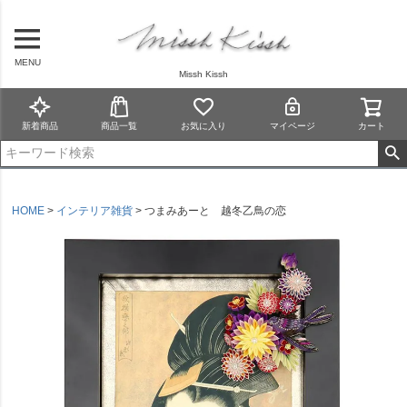
MENU
Missh Kissh
新着商品
商品一覧
お気に入り
マイページ
カート
HOME
インテリア雑貨
つまみあーと 越冬乙鳥の恋