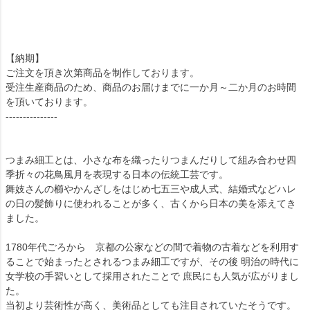
【納期】
ご注文を頂き次第商品を制作しております。
受注生産商品のため、商品のお届けまでに一か月～二か月のお時間
を頂いております。
---------------
つまみ細工とは、小さな布を織ったりつまんだりして組み合わせ四
季折々の花鳥風月を表現する日本の伝統工芸です。
舞妓さんの櫛やかんざしをはじめ七五三や成人式、結婚式などハレ
の日の髪飾りに使われることが多く、古くから日本の美を添えてき
ました。
1780年代ごろから 京都の公家などの間で着物の古着などを利用す
ることで始まったとされるつまみ細工ですが、その後 明治の時代に
女学校の手習いとして採用されたことで 庶民にも人気が広がりまし
た。
当初より芸術性が高く、美術品としても注目されていたそうです。