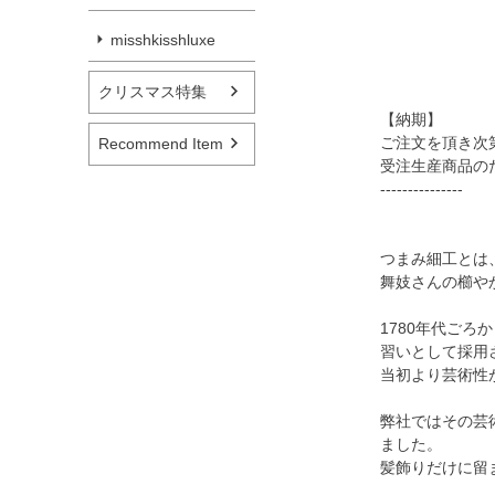
misshkisshluxe
クリスマス特集
【納期】
ご注文を頂き次
Recommend Item
受注生産商品の
---------------
つまみ細工とは
舞妓さんの櫛や
1780年代ご
習いとして採用
当初より芸術性
弊社ではその芸
ました。
髪飾りだけに留