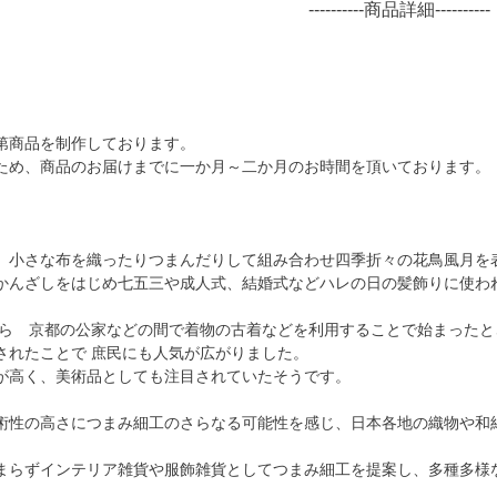
----------商品詳細----------
第商品を制作しております。
ため、商品のお届けまでに一か月～二か月のお時間を頂いております。
、小さな布を織ったりつまんだりして組み合わせ四季折々の花鳥風月を
かんざしをはじめ七五三や成人式、結婚式などハレの日の髪飾りに使わ
ろから 京都の公家などの間で着物の古着などを利用することで始まった
されたことで 庶民にも人気が広がりました。
が高く、美術品としても注目されていたそうです。
術性の高さにつまみ細工のさらなる可能性を感じ、日本各地の織物や和
まらずインテリア雑貨や服飾雑貨としてつまみ細工を提案し、多種多様