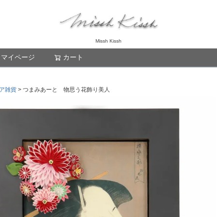
Missh Kissh
マイページ
カート
検索
ア雑貨
つまみあーと 物思う花飾り美人