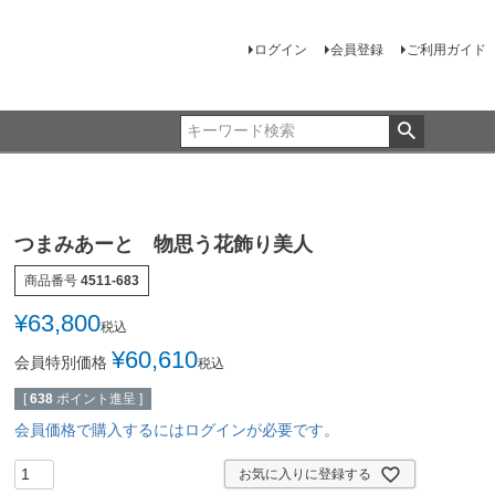
ログイン
会員登録
ご利用ガイド
つまみあーと 物思う花飾り美人
商品番号
4511-683
¥
63,800
税込
¥
60,610
会員特別価格
税込
[
638
ポイント進呈 ]
会員価格で購入するにはログインが必要です。
お気に入りに登録する