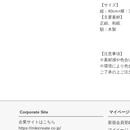
【サイズ】
縦：40cm×横：3
【主要素材】
正絹、和紙
額：木製
【注意事項】
※素材感や色合
※環境により色
ご了承の上ご注
Corporate Site
マイページ
企業サイトはこちら
新規会員登
https://mikicreate.co.jp/
マイページ