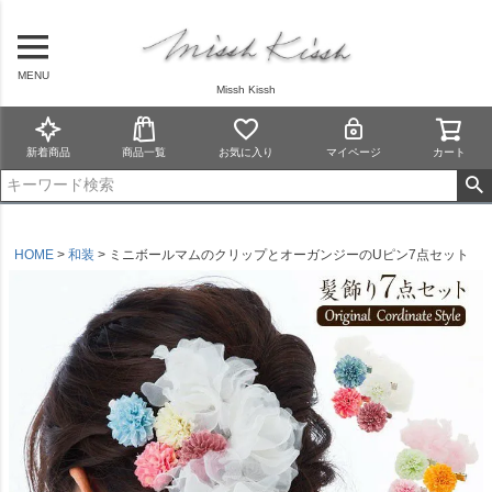
MENU
Missh Kissh
新着商品
商品一覧
お気に入り
マイページ
カート
HOME
和装
ミニボールマムのクリップとオーガンジーのUピン7点セット