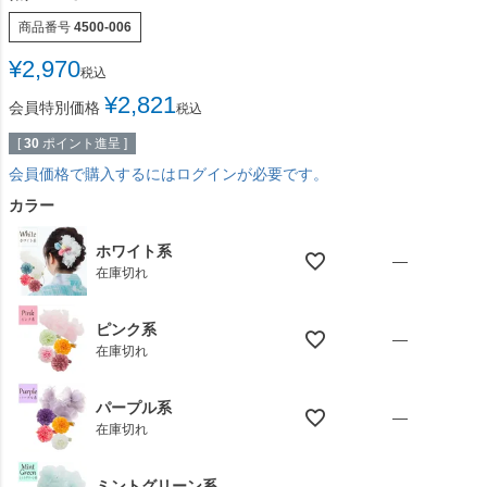
商品番号
4500-006
¥
2,970
税込
¥
2,821
会員特別価格
税込
[
30
ポイント進呈 ]
会員価格で購入するにはログインが必要です。
カラー
ホワイト系
—
在庫切れ
ピンク系
—
在庫切れ
パープル系
—
在庫切れ
ミントグリーン系