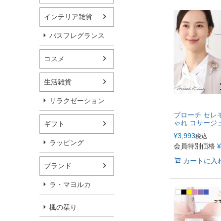
インテリア雑貨
バスフレグランス
コスメ
生活雑貨
リラクゼーション
ブローチ セレ
ゃれ コサージ
ギフト
¥
3,993
税込
ラッピング
会員特別価格
¥
カートに入
ブランド
ラ・マヨルカ
楓の栞り