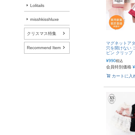
Lolitails
misshkisshluxe
クリスマス特集
マグネットア
Recommend Item
穴を開けない 
ピン クリップ
¥
990
税込
会員特別価格
¥
カートに入