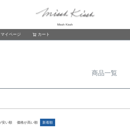
〜
バンドル販
限定
再入荷
翌日発送
Missh Kissh
マイページ
カート
検索
予約商品
し
S
M
22.5cm
23.0cm
予約商
並び順
ブルー
イエロー
新着順
優先度
商品一覧
検索
が安い順
価格が高い順
新着順