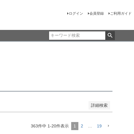
ログイン
会員登録
ご利用ガイド
売
品のみを表示
登録順
価格が安い順
価格が高い順
順
レビュー順
キーワードヒット順
詳細検索
363
件中
1
-
20
件表示
1
2
…
19