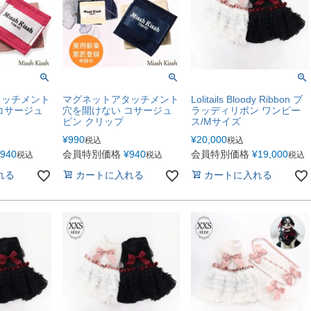
タッチメント
マグネットアタッチメント
Lolitails Bloody Ribbon ブ
コサージュ
穴を開けない コサージュ
ラッディリボン ワンピー
ピン クリップ
ス/Mサイズ
¥
990
¥
20,000
税込
税込
940
会員特別価格
¥
940
会員特別価格
¥
19,000
税込
税込
税込
れる
カートに入れる
カートに入れる