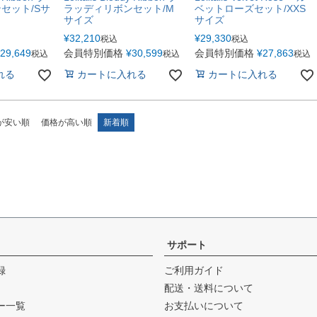
セット/Sサ
ラッディリボンセット/M
ベットローズセット/XXS
サイズ
サイズ
¥
32,210
¥
29,330
税込
税込
29,649
会員特別価格
¥
30,599
会員特別価格
¥
27,863
税込
税込
税込
れる
カートに入れる
カートに入れる
が安い順
価格が高い順
新着順
サポート
録
ご利用ガイド
配送・送料について
ー一覧
お支払いについて