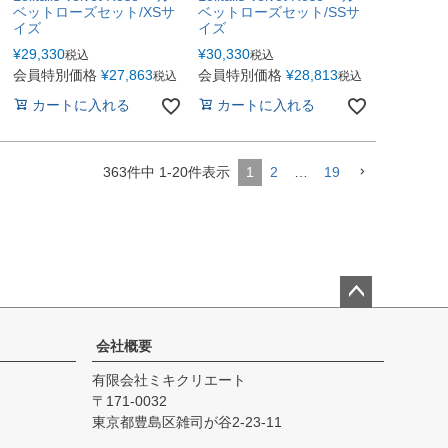
ベットローズセット/XSサ
ベットローズセット/SSサ
イズ
イズ
¥
29,330
¥
30,330
税込
税込
会員特別価格
¥
27,863
会員特別価格
¥
28,813
税込
税込
カートに入れる
カートに入れる
363
件中
1
-
20
件表示
1
2
…
19
ペー
ジト
会社概要
ップ
有限会社ミキクリエート
へ
171-0032
東京都豊島区雑司が谷2-23-11