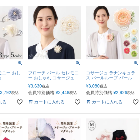
モニー おし
ブローチ パール セレモニ
コサージュ ラナンキュラ
ュ
ー おしゃれ コサージュ
ス パールループ パール
¥
3,630
¥
3,080
税込
税込
3,792
会員特別価格
¥
3,448
会員特別価格
¥
2,926
税込
税込
税込
れる
カートに入れる
カートに入れる