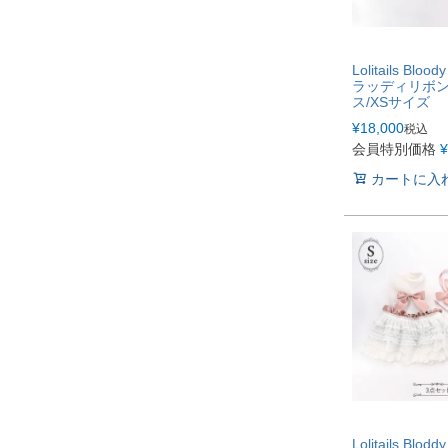
Lolitails Bloo
ラッディリボン
ス/XSサイズ
¥
18,000
税込
会員特別価格
¥
カートに入
Lolitails Blod