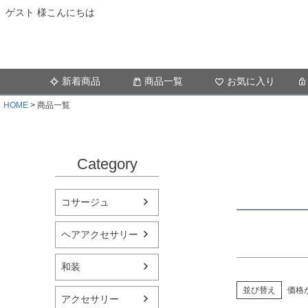
ゲスト 様こんにちは
商品タグ
セール
新着商品
商品一覧
お気に入り
サイズ
指定な
HOME
商品一覧
カラー
レッド
Category
コサージュ
ヘアアクセサリー
和装
並び替え
価格
アクセサリー