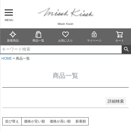
予約商品
予約商品のみを表示
MENU
Missh Kissh
並び順
新着順
新着商品
商品一覧
お気に入り
マイページ
カート
登録順
価格が安い順
価格が高い順
HOME
商品一覧
優先度順
レビュー順
商品一覧
キーワードヒット順
検索
詳細検索
並び替え
価格が安い順
価格が高い順
新着順