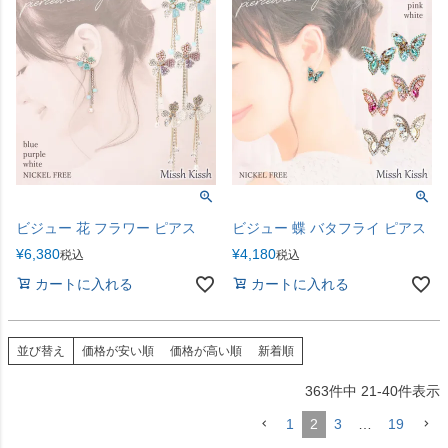
ビジュー 花 フラワー ピアス
ビジュー 蝶 バタフライ ピアス
¥
6,380
¥
4,180
税込
税込
カートに入れる
カートに入れる
並び替え
価格が安い順
価格が高い順
新着順
363
件中
21
-
40
件表示
1
2
3
…
19