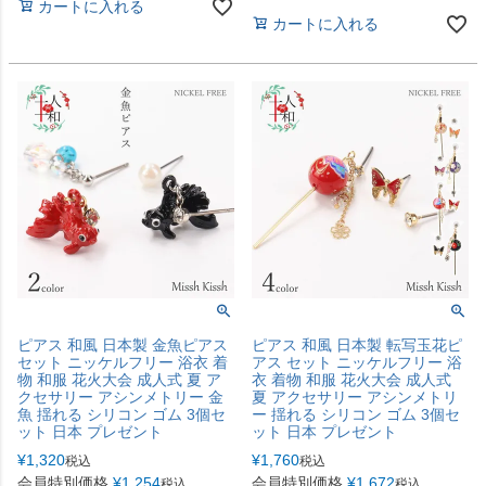
カートに入れる
カートに入れる
ピアス 和風 日本製 金魚ピアス
ピアス 和風 日本製 転写玉花ピ
セット ニッケルフリー 浴衣 着
アス セット ニッケルフリー 浴
物 和服 花火大会 成人式 夏 ア
衣 着物 和服 花火大会 成人式
クセサリー アシンメトリー 金
夏 アクセサリー アシンメトリ
魚 揺れる シリコン ゴム 3個セ
ー 揺れる シリコン ゴム 3個セ
ット 日本 プレゼント
ット 日本 プレゼント
¥
1,320
¥
1,760
税込
税込
会員特別価格
¥
1,254
会員特別価格
¥
1,672
税込
税込