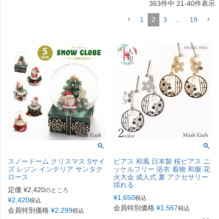
363
件中
21
-
40
件表示
1
2
3
…
19
スノードーム クリスマス Sサイ
ピアス 和風 日本製 桜ピアス ニ
ズ レジン インテリア サンタク
ッケルフリー 浴衣 着物 和服 花
ロース
火大会 成人式 夏 アクセサリー
揺れる
定価
¥
2,420
のところ
¥
1,650
税込
¥
2,420
税込
会員特別価格
¥
1,567
税込
会員特別価格
¥
2,299
税込